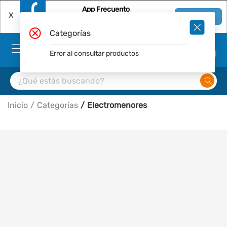
App Frecuento
X
Ver en App
Descárgala Gratis
Categorías
Error al consultar productos
0
Inicio
Categorías
Electromenores