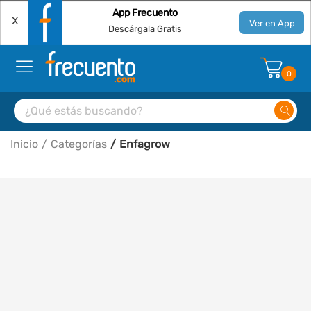
App Frecuento
X
Ver en App
Descárgala Gratis
0
Inicio
Categorías
Enfagrow