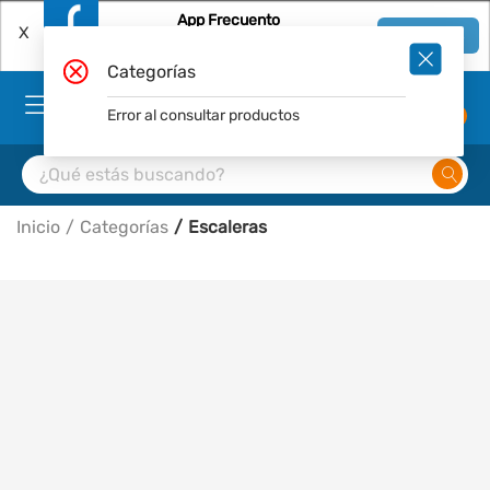
App Frecuento
X
Ver en App
Descárgala Gratis
Categorías
Error al consultar productos
0
Inicio
Categorías
Escaleras