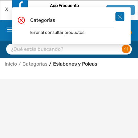
App Frecuento
X
Ver en App
Descárgala Gratis
Categorías
Error al consultar productos
0
Inicio
Categorías
Eslabones y Poleas