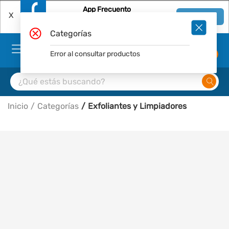
App Frecuento
X
Ver en App
Descárgala Gratis
Categorías
Error al consultar productos
0
Inicio
Categorías
Exfoliantes y Limpiadores