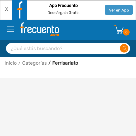
App Frecuento
X
Ver en App
Descárgala Gratis
0
Inicio
Categorías
Ferrisariato