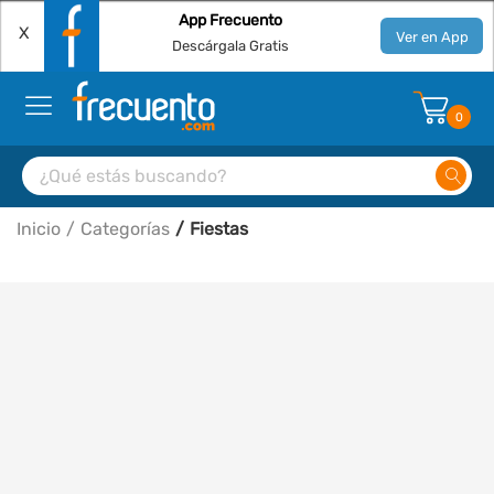
App Frecuento
X
Ver en App
Descárgala Gratis
0
Inicio
Categorías
Fiestas