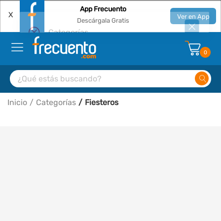
App Frecuento
X
Ver en App
Descárgala Gratis
0
Inicio
Categorías
Fiesteros