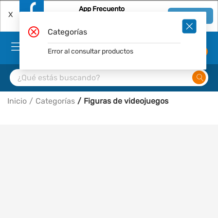
App Frecuento
X
Ver en App
Descárgala Gratis
Categorías
Error al consultar productos
0
Inicio
Categorías
Figuras de videojuegos