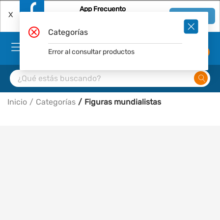
App Frecuento
X
Ver en App
Descárgala Gratis
Categorías
Error al consultar productos
0
Inicio
Categorías
Figuras mundialistas