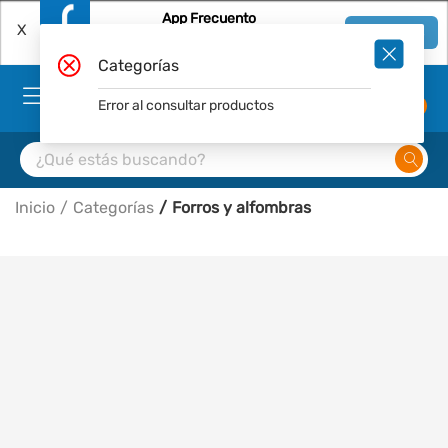
App Frecuento
X
Ver en App
Descárgala Gratis
Categorías
Error al consultar productos
0
Inicio
Categorías
Forros y alfombras