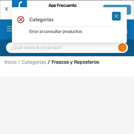
App Frecuento
X
Ver en App
Descárgala Gratis
Categorías
Error al consultar productos
0
Inicio
Categorías
Frascos y Reposteros