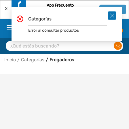
App Frecuento
X
Ver en App
Descárgala Gratis
Categorías
Error al consultar productos
0
Inicio
Categorías
Fregaderos