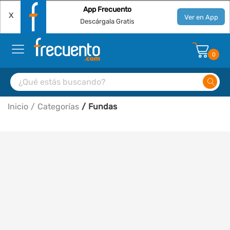
App Frecuento
X
Ver en App
Descárgala Gratis
0
Inicio
Categorías
Fundas