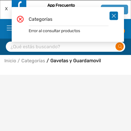
App Frecuento
X
Ver en App
Descárgala Gratis
Categorías
Error al consultar productos
0
Inicio
Categorías
Gavetas y Guardamovil