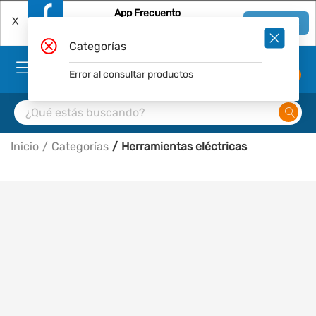
App Frecuento
X
Ver en App
Descárgala Gratis
Categorías
Error al consultar productos
0
Inicio
Categorías
Herramientas eléctricas