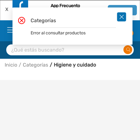
App Frecuento
X
Ver en App
Descárgala Gratis
Categorías
Error al consultar productos
0
Inicio
Categorías
Higiene y cuidado