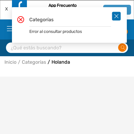
App Frecuento
X
Ver en App
Descárgala Gratis
Categorías
Error al consultar productos
0
Inicio
Categorías
Holanda