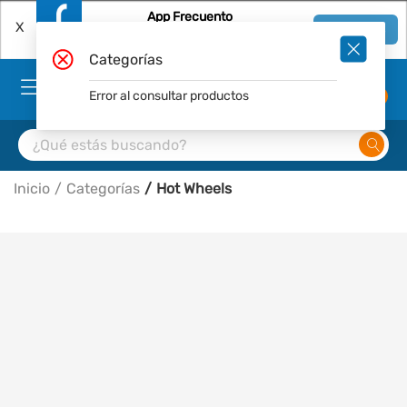
App Frecuento
X
Ver en App
Descárgala Gratis
Categorías
Error al consultar productos
0
Inicio
Categorías
Hot Wheels