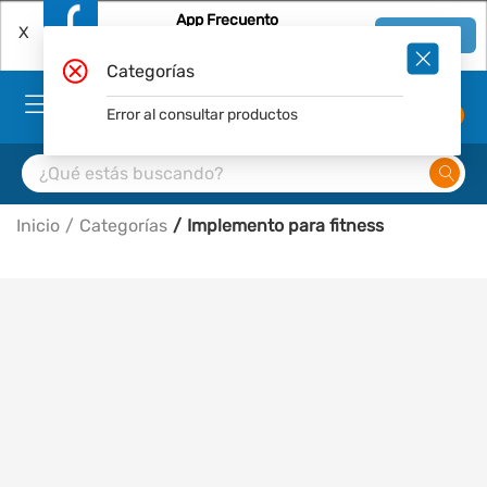
App Frecuento
X
Ver en App
Descárgala Gratis
Categorías
Error al consultar productos
0
Inicio
Categorías
Implemento para fitness