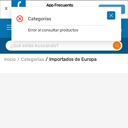
App Frecuento
X
Ver en App
Descárgala Gratis
Categorías
Error al consultar productos
0
Inicio
Categorías
Importados de Europa