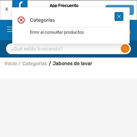
App Frecuento
X
Ver en App
Descárgala Gratis
Categorías
Error al consultar productos
0
Inicio
Categorías
Jabones de lavar