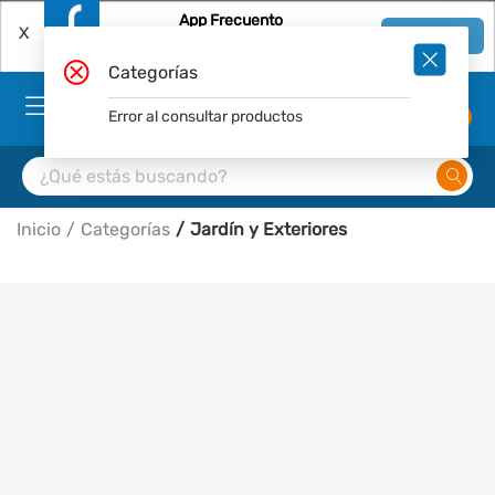
App Frecuento
X
Ver en App
Descárgala Gratis
Categorías
Error al consultar productos
0
Inicio
Categorías
Jardín y Exteriores