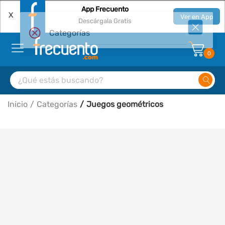
App Frecuento
X
Ver en App
Descárgala Gratis
Categorías
Error al consultar productos
0
Inicio
Categorías
Juegos geométricos