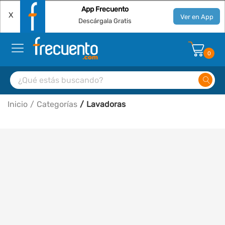
App Frecuento
X
Ver en App
Descárgala Gratis
0
Inicio
Categorías
Lavadoras