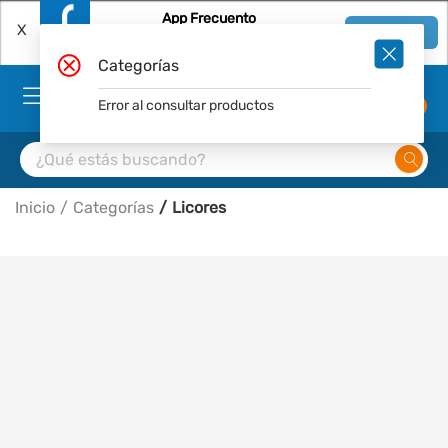
App Frecuento
X
Ver en App
Descárgala Gratis
Categorías
Error al consultar productos
0
Inicio
Categorías
Licores