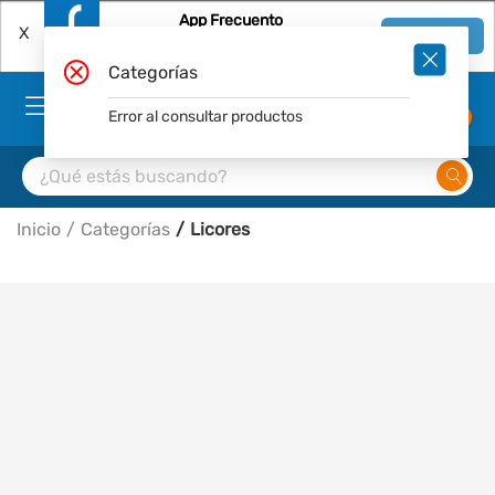
App Frecuento
X
Ver en App
Descárgala Gratis
Categorías
Error al consultar productos
0
Inicio
Categorías
Licores