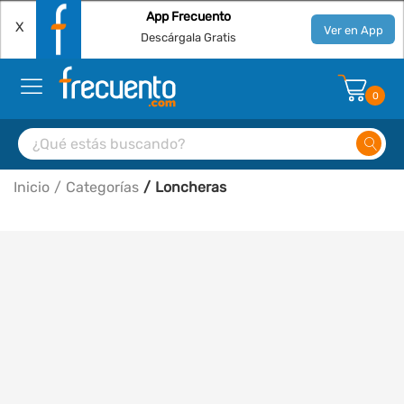
App Frecuento
X
Ver en App
Descárgala Gratis
0
Inicio
Categorías
Loncheras