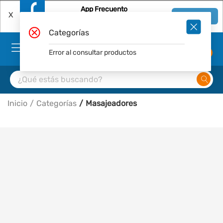
App Frecuento
X
Ver en App
Descárgala Gratis
Categorías
Error al consultar productos
0
Inicio
Categorías
Masajeadores