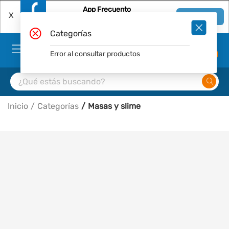
App Frecuento
X
Ver en App
Descárgala Gratis
Categorías
Error al consultar productos
0
Inicio
Categorías
Masas y slime