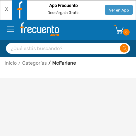
App Frecuento
X
Ver en App
Descárgala Gratis
0
Inicio
Categorías
McFarlane