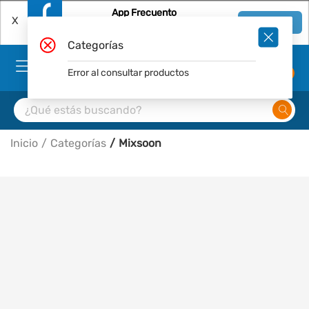
App Frecuento
X
Ver en App
Descárgala Gratis
Categorías
Error al consultar productos
0
Inicio
Categorías
Mixsoon