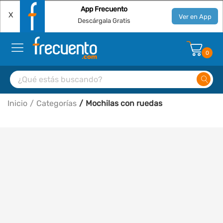
App Frecuento
X
Ver en App
Descárgala Gratis
0
Inicio
Categorías
Mochilas con ruedas