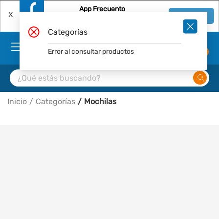
App Frecuento
X
Ver en App
Descárgala Gratis
Categorías
Error al consultar productos
0
Inicio
Categorías
Mochilas