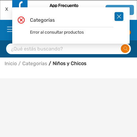
App Frecuento
X
Ver en App
Descárgala Gratis
Categorías
Error al consultar productos
0
Inicio
Categorías
Niños y Chicos