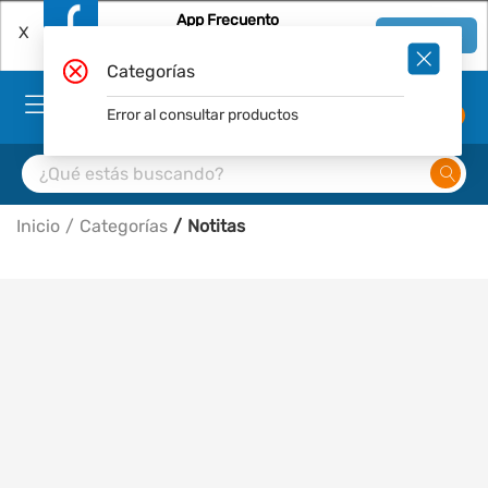
App Frecuento
X
Ver en App
Descárgala Gratis
Categorías
Error al consultar productos
0
Inicio
Categorías
Notitas