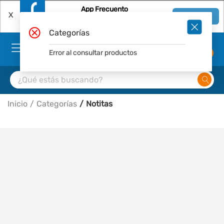
App Frecuento
X
Ver en App
Descárgala Gratis
Categorías
Error al consultar productos
0
Inicio
Categorías
Notitas