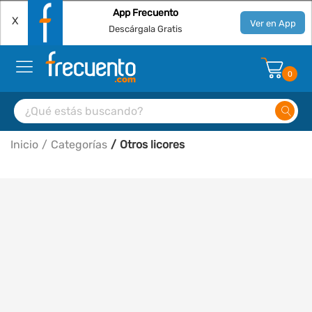
App Frecuento
X
Ver en App
Descárgala Gratis
0
Inicio
Categorías
Otros licores