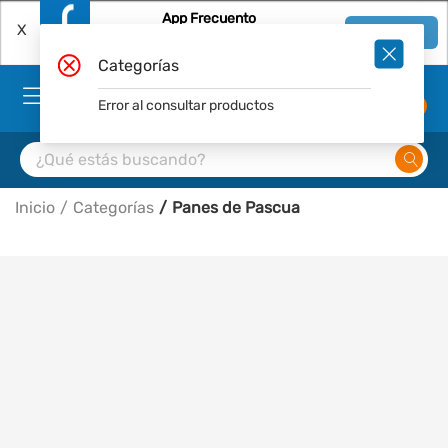
App Frecuento
X
Ver en App
Descárgala Gratis
Categorías
Error al consultar productos
0
Inicio
Categorías
Panes de Pascua