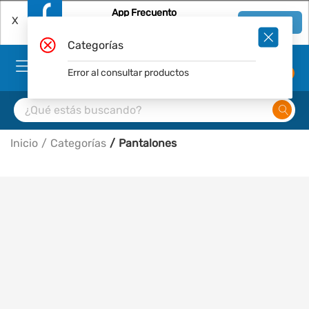
App Frecuento
X
Ver en App
Descárgala Gratis
Categorías
Error al consultar productos
0
Inicio
Categorías
Pantalones