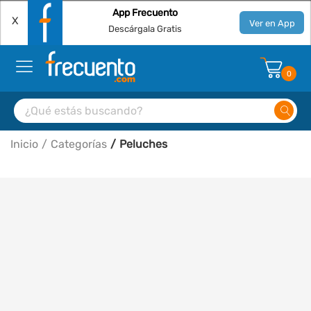
App Frecuento
X
Ver en App
Descárgala Gratis
0
Inicio
Categorías
Peluches