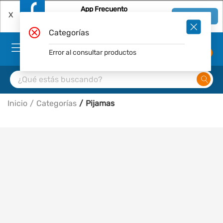
App Frecuento
X
Ver en App
Descárgala Gratis
Categorías
Error al consultar productos
0
Inicio
Categorías
Pijamas