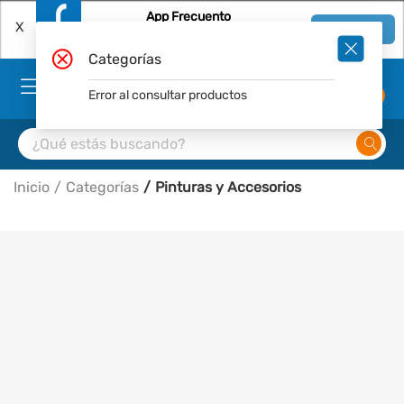
App Frecuento
X
Ver en App
Descárgala Gratis
Categorías
Error al consultar productos
0
Inicio
Categorías
Pinturas y Accesorios