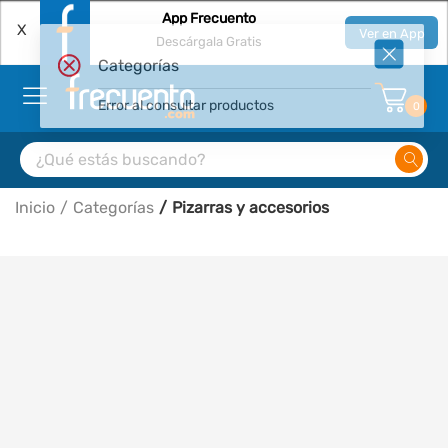
App Frecuento
X
Ver en App
Descárgala Gratis
Categorías
Error al consultar productos
0
Inicio
Categorías
Pizarras y accesorios