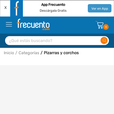
App Frecuento
X
Ver en App
Descárgala Gratis
0
Inicio
Categorías
Pizarras y corchos