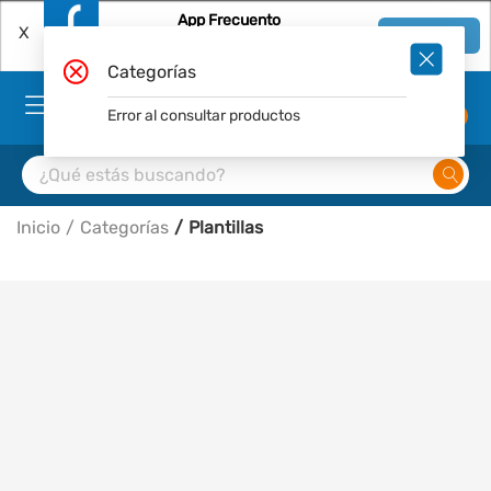
App Frecuento
X
Ver en App
Descárgala Gratis
Categorías
Error al consultar productos
0
Inicio
Categorías
Plantillas