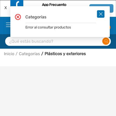
App Frecuento
X
Ver en App
Descárgala Gratis
Categorías
Error al consultar productos
0
Inicio
Categorías
Plásticos y exteriores