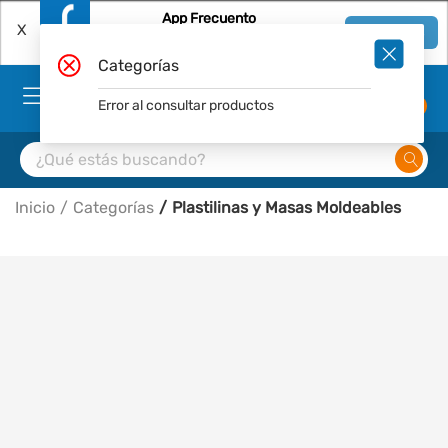
App Frecuento
X
Ver en App
Descárgala Gratis
Categorías
Error al consultar productos
0
Inicio
Categorías
Plastilinas y Masas Moldeables