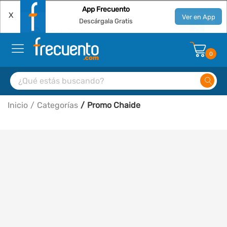
App Frecuento
X
Ver en App
Descárgala Gratis
0
Inicio
Categorías
Promo Chaide