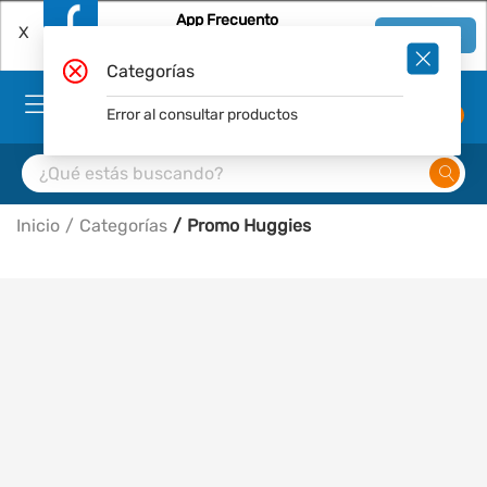
App Frecuento
X
Ver en App
Descárgala Gratis
Categorías
Error al consultar productos
0
Inicio
Categorías
Promo Huggies